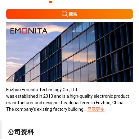
搜索
Fuzhou Emonita Technology Co., Ltd.
was established in 2013 and is a high-quality electronic product
manufacturer and designer headquartered in Fuzhou, China.
The company’s existing factory building...
显示更多
公司资料