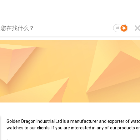
AI
Golden Dragon Industrial Ltd is a manufacturer and exporter of wat
watches to our clients. If you are interested in any of our products or.