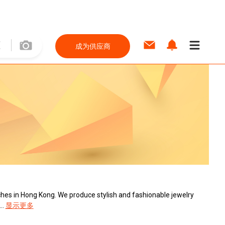
成为供应商
ches in Hong Kong. We produce stylish and fashionable jewelry
..
显示更多