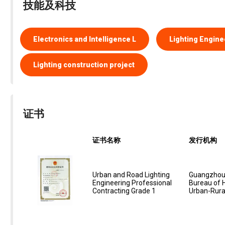
技能及科技
Electronics and Intelligence L
Lighting Engine
Lighting construction project
证书
证书名称
发行机构
Urban and Road Lighting
Guangzhou 
Engineering Professional
Bureau of 
Contracting Grade 1
Urban-Rura