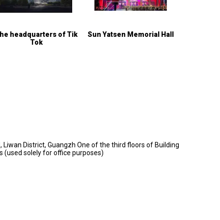
he headquarters of Tik
Sun Yatsen Memorial Hall
Tok
Liwan District, Guangzh One of the third floors of Building
rs (used solely for office purposes)