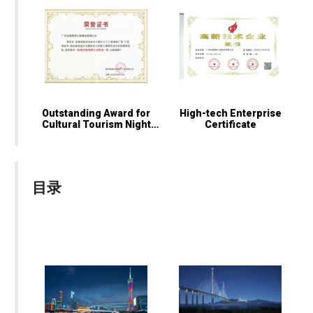
Outstanding Award for
High-tech Enterprise
Cultural Tourism Night
Certificate
Tour
目录