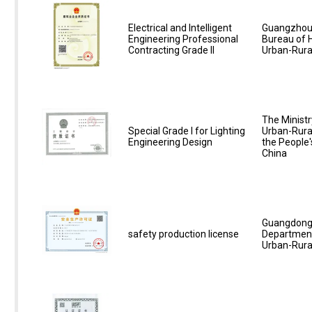
Electrical and Intelligent
Guangzhou 
Engineering Professional
Bureau of 
Contracting Grade II
Urban-Rura
The Ministr
Special Grade I for Lighting
Urban-Rura
Engineering Design
the People'
China
Guangdong 
safety production license
Department
Urban-Rura