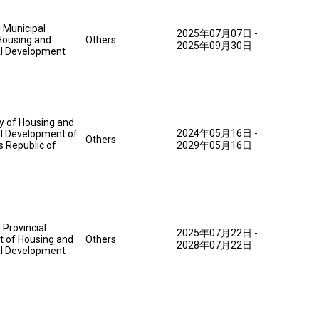
Municipal
2025年07月07日
-
Housing and
Others
2025年09月30日
l Development
y of Housing and
2024年05月16日
-
l Development of
Others
s Republic of
2029年05月16日
Provincial
2025年07月22日
-
 of Housing and
Others
2028年07月22日
l Development