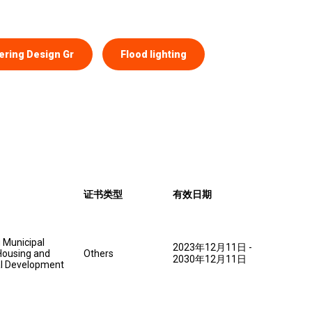
ering Design Gr
Flood lighting
证书类型
有效日期
Municipal
2023年12月11日
-
Housing and
Others
2030年12月11日
l Development