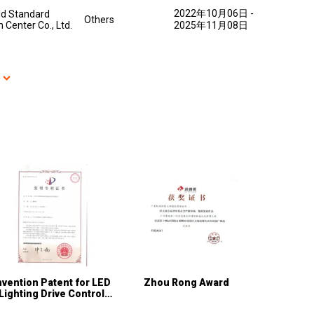
2022年10月06日
-
ld Standard
Others
n Center Co., Ltd.
2025年11月08日
多
nvention Patent for LED
Zhou Rong Award
Lighting Drive Control
Circuit and Its Control