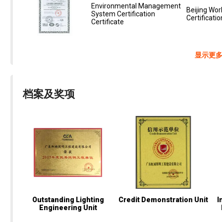
Environmental Management
Beijing Wor
System Certification
Certificatio
Certificate
显示更
档案及奖项
Outstanding Lighting
Credit Demonstration Unit
I
Engineering Unit