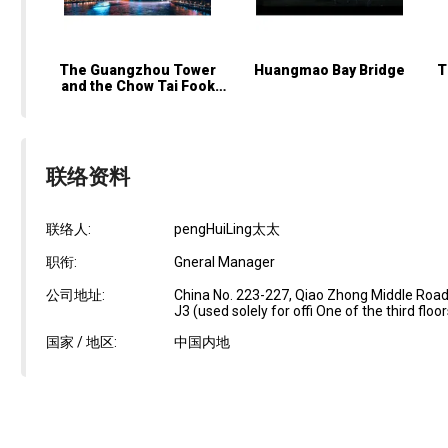
The Guangzhou Tower
Huangmao Bay Bridge
T
and the Chow Tai Fook
Financial Center
联络资料
联络人:
pengHuiLing太太
职衔:
Gneral Manager
公司地址:
China No. 223-227, Qiao Zhong Middle Road, 
J3 (used solely for offi One of the third floo
国家 / 地区:
中国内地