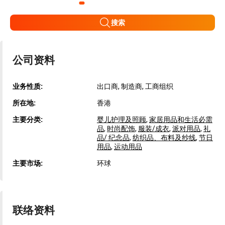
搜索
公司资料
业务性质:
出口商, 制造商, 工商组织
所在地:
香港
主要分类:
婴儿护理及照顾
,
家居用品和生活必需
品
,
时尚配饰
,
服装/成衣
,
派对用品
,
礼
品/ 纪念品
,
纺织品、布料及纱线
,
节日
用品
,
运动用品
主要市场:
环球
联络资料