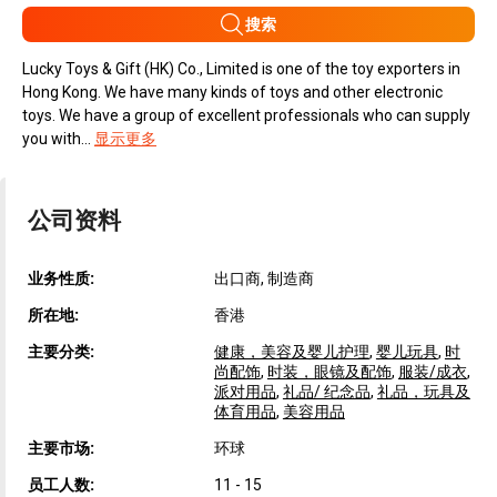
搜索
Lucky Toys & Gift (HK) Co., Limited is one of the toy exporters in
Hong Kong. We have many kinds of toys and other electronic
toys. We have a group of excellent professionals who can supply
you with...
显示更多
公司资料
业务性质:
出口商, 制造商
所在地:
香港
主要分类:
健康，美容及婴儿护理
,
婴儿玩具
,
时
尚配饰
,
时装，眼镜及配饰
,
服装/成衣
,
派对用品
,
礼品/ 纪念品
,
礼品，玩具及
体育用品
,
美容用品
主要市场:
环球
员工人数:
11 - 15