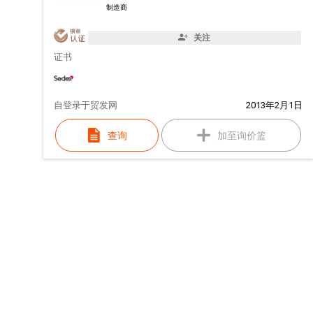
制造商
关注
证书
自
登录于贸发网
2013年2月1日
查询
加至询价篮