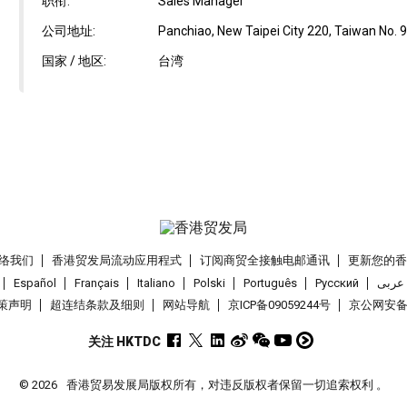
职衔:
Sales Manager
公司地址:
Panchiao, New Taipei City 220, Taiwan No. 90
国家 / 地区:
台湾
络我们
香港贸发局流动应用程式
订阅商贸全接触电邮通讯
更新您的
Español
Français
Italiano
Polski
Português
Pусский
عربى
策声明
超连结条款及细则
网站导航
京ICP备09059244号
京公网安备 1
关注 HKTDC
© 2026
香港贸易发展局版权所有，对违反版权者保留一切追索权利 。