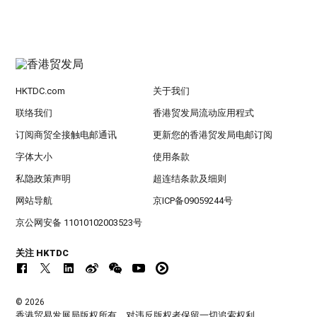
HKTDC.com
关于我们
联络我们
香港贸发局流动应用程式
订阅商贸全接触电邮通讯
更新您的香港贸发局电邮订阅
字体大小
使用条款
私隐政策声明
超连结条款及细则
网站导航
京ICP备09059244号
京公网安备 11010102003523号
关注 HKTDC
© 2026
香港贸易发展局版权所有，对违反版权者保留一切追索权利 。