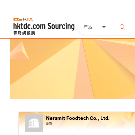
产品
Neramit Foodtech Co., Ltd.
泰国