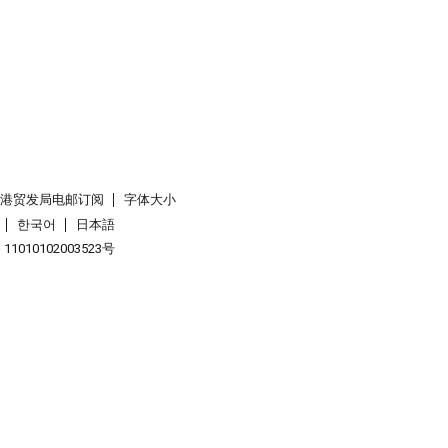
香港贸发局电邮订阅
字体大小
한국어
日本語
1010102003523号