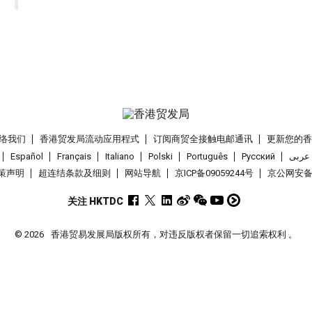
络我们
香港贸发局流动应用程式
订阅商贸全接触电邮通讯
更新您的
Español
Français
Italiano
Polski
Português
Pусский
عربى
策声明
超连结条款及细则
网站导航
京ICP备09059244号
京公网安备 1
关注 HKTDC
© 2026
香港贸易发展局版权所有，对违反版权者保留一切追索权利 。