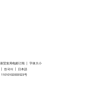
香港贸发局电邮订阅
字体大小
한국어
日本語
1010102003523号