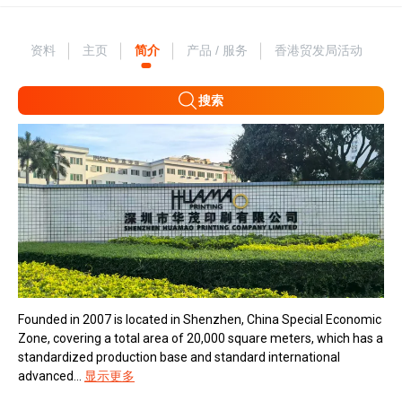
资料
主页
简介
产品 / 服务
香港贸发局活动
搜索
Founded in 2007 is located in Shenzhen, China Special Economic
Zone, covering a total area of 20,000 square meters, which has a
standardized production base and standard international
advanced...
显示更多