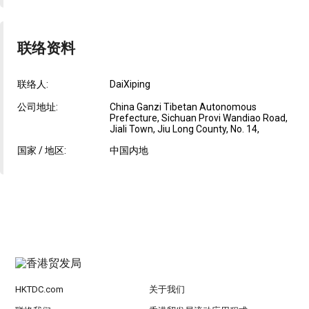
联络资料
联络人:
DaiXiping
公司地址:
China Ganzi Tibetan Autonomous
Prefecture, Sichuan Provi Wandiao Road,
Jiali Town, Jiu Long County, No. 14,
国家 / 地区:
中国内地
HKTDC.com
关于我们