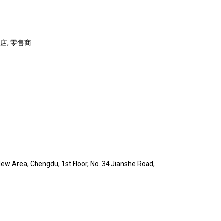
锁店, 零售商
ew Area, Chengdu, 1st Floor, No. 34 Jianshe Road,