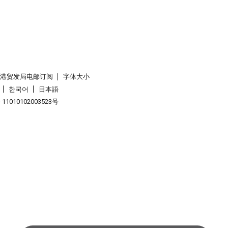
香港贸发局电邮订阅
字体大小
한국어
日本語
1010102003523号