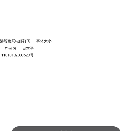
香港贸发局电邮订阅
字体大小
한국어
日本語
1010102003523号