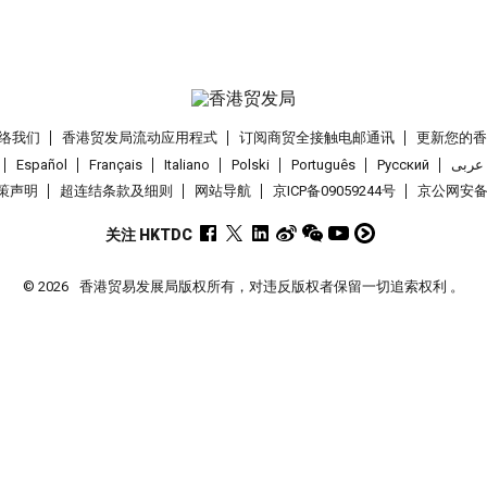
络我们
香港贸发局流动应用程式
订阅商贸全接触电邮通讯
更新您的
Español
Français
Italiano
Polski
Português
Pусский
عربى
策声明
超连结条款及细则
网站导航
京ICP备09059244号
京公网安备 1
关注 HKTDC
© 2026
香港贸易发展局版权所有，对违反版权者保留一切追索权利 。