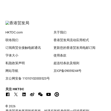
HKTDC.com
关于我们
联络我们
香港贸发局流动应用程式
订阅商贸全接触电邮通讯
更新您的香港贸发局电邮订阅
字体大小
使用条款
私隐政策声明
超连结条款及细则
网站导航
京ICP备09059244号
京公网安备 11010102003523号
关注 HKTDC
© 2026
香港贸易发展局版权所有，对违反版权者保留一切追索权利 。