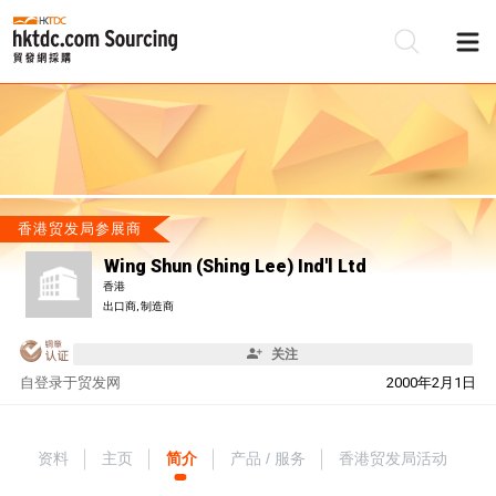
香港贸发局参展商
Wing Shun (Shing Lee) Ind'l Ltd
香港
出口商, 制造商
关注
自
登录于贸发网
2000年2月1日
资料
主页
简介
产品 / 服务
香港贸发局活动