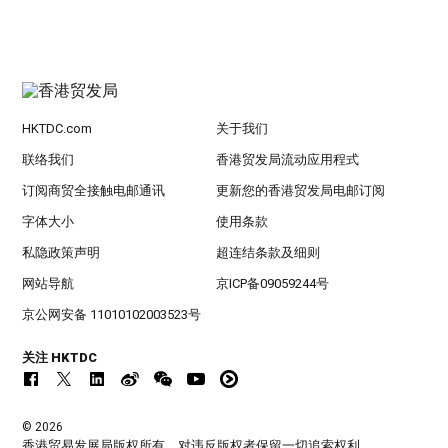
HKTDC.com
关于我们
联络我们
香港贸发局流动应用程式
订阅商贸全接触电邮通讯
更新您的香港贸发局电邮订阅
字体大小
使用条款
私隐政策声明
超连结条款及细则
网站导航
京ICP备09059244号
京公网安备 11010102003523号
关注 HKTDC
© 2026
香港贸易发展局版权所有，对违反版权者保留一切追索权利 。