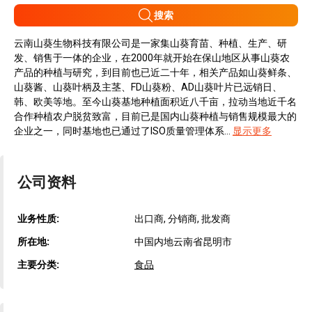
搜索
云南山葵生物科技有限公司是一家集山葵育苗、种植、生产、研
发、销售于一体的企业，在2000年就开始在保山地区从事山葵农
产品的种植与研究，到目前也已近二十年，相关产品如山葵鲜条、
山葵酱、山葵叶柄及主茎、FD山葵粉、AD山葵叶片已远销日、
韩、欧美等地。至今山葵基地种植面积近八千亩，拉动当地近千名
合作种植农户脱贫致富，目前已是国内山葵种植与销售规模最大的
企业之一，同时基地也已通过了ISO质量管理体系...
显示更多
公司资料
业务性质:
出口商, 分销商, 批发商
所在地:
中国内地云南省昆明市
主要分类:
食品