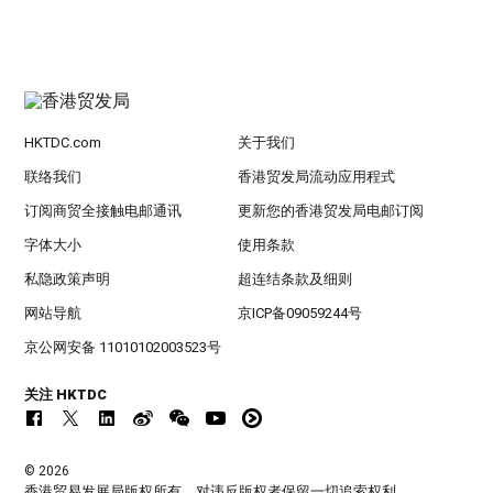
HKTDC.com
关于我们
联络我们
香港贸发局流动应用程式
订阅商贸全接触电邮通讯
更新您的香港贸发局电邮订阅
字体大小
使用条款
私隐政策声明
超连结条款及细则
网站导航
京ICP备09059244号
京公网安备 11010102003523号
关注 HKTDC
© 2026
香港贸易发展局版权所有，对违反版权者保留一切追索权利 。