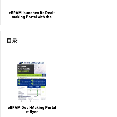
eBRAM launches its Deal-
making Portal with the
support of 15 Strategic
Partners
目录
eBRAM Deal-Making Portal
e-flyer