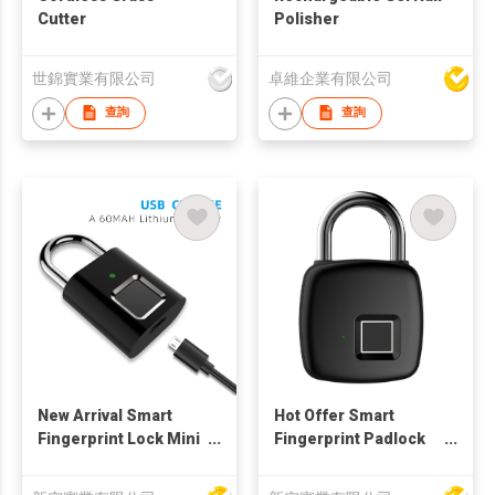
Cutter
Polisher
世錦實業有限公司
卓維企業有限公司
查詢
查詢
New Arrival Smart
Hot Offer Smart
Fingerprint Lock Mini
Fingerprint Padlock
Fingerprint Padlock
Bluetooth Finger Lock
L34 USB Charge
P30+ Tuya APP