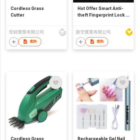
Cordless Grass
Hot Offer Smart Anti-
Cutter
theft Fingerprint Lock
Bluetooth Padlock
P22+ TUYA APP
世錦實業有限公司
新空實業有限公司
查詢
查詢
Cordless Grass
Rechargeable Gel Nail