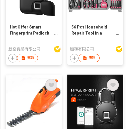
Hot Offer Smart
56 Pcs Household
Fingerprint Padlock
Repair Tool in a
Bluetooth Finger Lock
Handheld Case
L3+ Tuya APP
新空實業有限公司
顯和有限公司
查詢
查詢