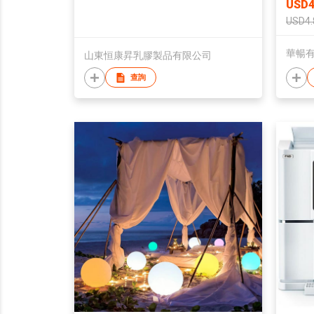
USD4
USD4.
華暢
山東恒康昇乳膠製品有限公司
查詢