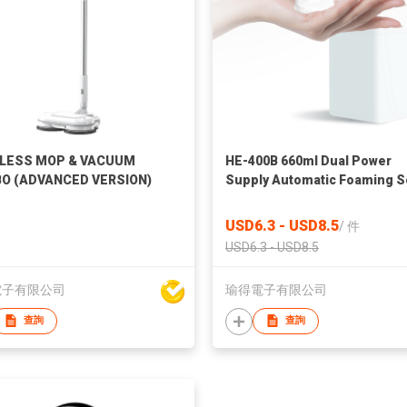
LESS MOP & VACUUM
HE-400B 660ml Dual Power
O (ADVANCED VERSION)
Supply Automatic Foaming 
Dispenser with Smart Power
Management Design
USD6.3 - USD8.5
/
件
USD6.3 - USD8.5
電子有限公司
瑜得電子有限公司
查詢
查詢