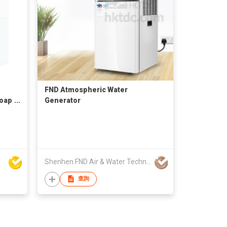
FND Atmospheric Water
Soap
Generator
Shenhen FND Air & Water Technology Development Co., Ltd.
查詢