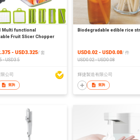
1 Multi functional
Biodegradable edible rice st
able Fruit Slicer Chopper
.375 - USD3.325
USD0.02 - USD0.08
/
套
/
件
5 - USD3.5
USD0.02 - USD0.08
有限公司
輝捷製造有限公司
查詢
查詢