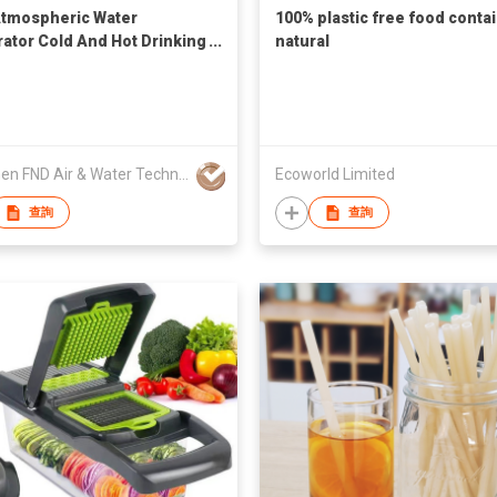
tmospheric Water
100% plastic free food contai
ator Cold And Hot Drinking
natural
Shenhen FND Air & Water Technology Development Co., Ltd.
Ecoworld Limited
查詢
查詢