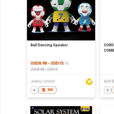
Ball Dancing Speaker
CORD
COMB
USD8.98 - USD15
/
件
USD8.98 - USD15
Jaskey Limited
瑜得
查詢