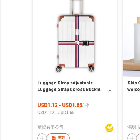
Luggage Strap adjustable
Skin 
Luggage Straps cross Buckle
welc
Luggage Straps
USD1.12 - USD1.65
/
件
USD1.12 - USD1.65
華暢有限公司
深圳
查詢