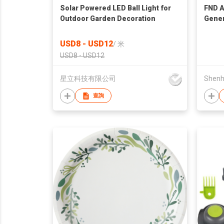
Solar Powered LED Ball Light for
FND A
Outdoor Garden Decoration
Gener
Water
USD8 - USD12
/
米
USD8 - USD12
星立科技有限公司
查詢