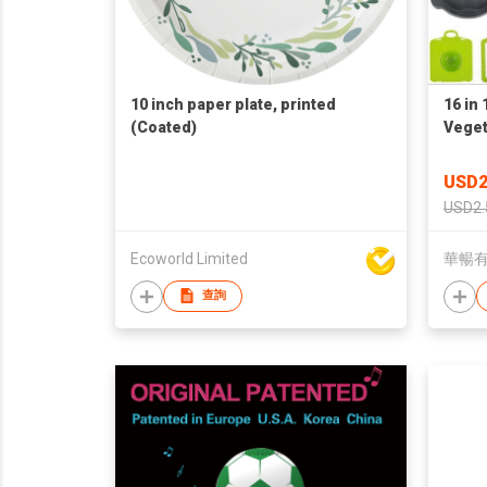
10 inch paper plate, printed
16 in 
(Coated)
Veget
USD2
USD2.
Ecoworld Limited
華暢
查詢