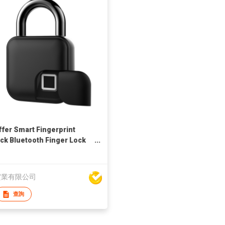
ffer Smart Fingerprint
ck Bluetooth Finger Lock
uya APP
實業有限公司
查詢