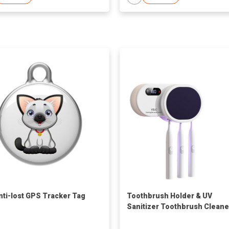
nti-lost GPS Tracker Tag
Toothbrush Holder & UV
Sanitizer Toothbrush Cleane
with Air Drying and
Rechargeable