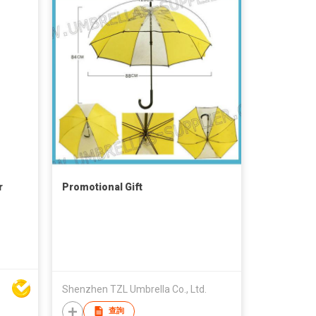
r
Promotional Gift
Shenzhen TZL Umbrella Co., Ltd.
查詢