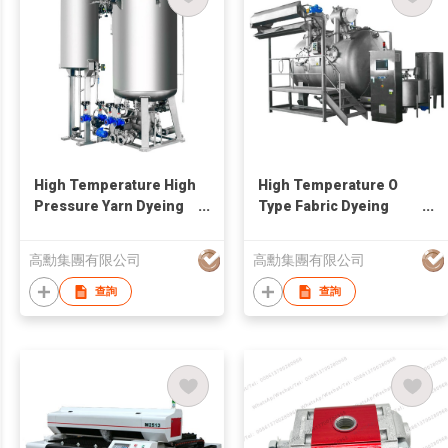
High Temperature High
High Temperature O
Pressure Yarn Dyeing
Type Fabric Dyeing
Machine GF241B
Machine GOFX
Series
高勳集團有限公司
高勳集團有限公司
查詢
查詢