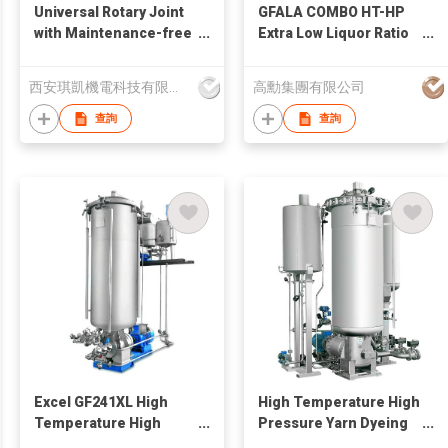
Universal Rotary Joint
GFALA COMBO HT-HP
with Maintenance-free
Extra Low Liquor Ratio
Carbon Sealing Rings
Fabric Dyeing Machine
and Carbon Bushings
西安琪凱機電科技有限公司
高勳集團有限公司
for Karl Mayer Sizing
Machine
查詢
查詢
Excel GF241XL High
High Temperature High
Temperature High
Pressure Yarn Dyeing
Pressure Yarn Dyeing
Machine GF241NT