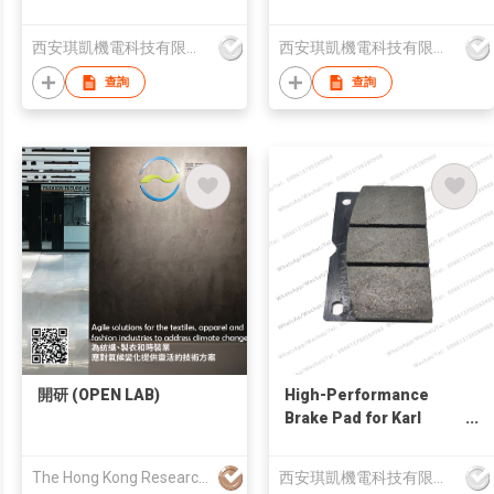
Mayer Machine
Frequency Converter
3.7KW 2.2KW EY01100
西安琪凱機電科技有限公司
西安琪凱機電科技有限公司
for Tsudakoma Sizing
Machine
查詢
查詢
開研 (OPEN LAB)
High-Performance
Brake Pad for Karl
Mayer Machines |
Industrial-Grade for
The Hong Kong Research Institute of Textiles and Apparel Limited
西安琪凱機電科技有限公司
SEA, Russia, LATAM