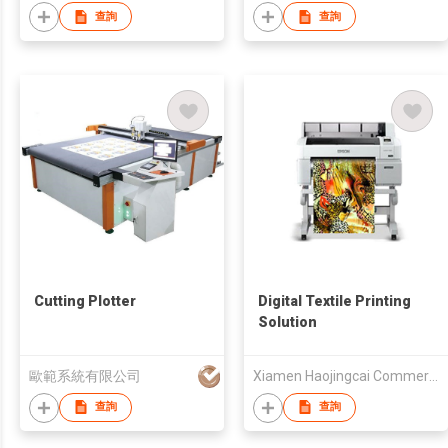
查詢
查詢
Cutting Plotter
Digital Textile Printing
Solution
歐範系統有限公司
Xiamen Haojingcai Commercial Trade Co., Ltd
查詢
查詢