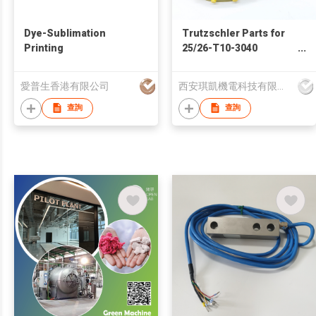
Dye-Sublimation
Trutzschler Parts for
Printing
25/26-T10-3040
Carding Machine
Models
愛普生香港有限公司
西安琪凱機電科技有限公司
DK760/803/903/TC03
New Condition Toothed
查詢
查詢
Belt Tops Part Number
976000630002