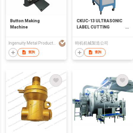
Button Making
CKUC-13 ULTRASONIC
Machine
LABEL CUTTING
MACHINE
Ingenuity Metal Products Co., Ltd.
時机机械製造公司
查詢
查詢