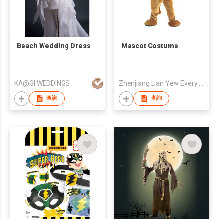
Beach Wedding Dress
Mascot Costume
KA@GI WEDDINGS
Zhenjiang Lian Yew Every Age Gmt.Acc. Artware Co Ltd
查詢
查詢