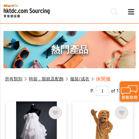
熱門產品
休閒服
所有類別
時裝，眼鏡及配飾
服裝/成衣
P.
of 17