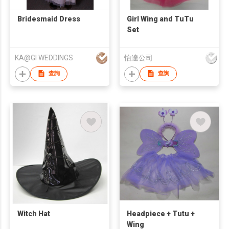
Bridesmaid Dress
Girl Wing and TuTu
Set
KA@GI WEDDINGS
怡達公司
查詢
查詢
Witch Hat
Headpiece + Tutu +
Wing