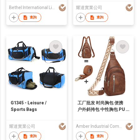
Bethel International Limited
耀達實業公司
查詢
查詢
G1345 - Leisure /
工厂批发 时尚胸包 便携
Sports Bags
户外斜挎包 中性胸包 PU
防水女士胸包 三合一小
背包 斜挎包 腰包
耀達實業公司
Amber Industrial Company Limited
查詢
查詢