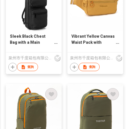
Sleek Black Chest
Vibrant Yellow Canvas
Bag with a Main
Waist Pack with
Compartment, Dual
Adjustable Belt &
Front Pockets & a
Multi-Pocket
泉州市千度箱包有限公司
泉州市千度箱包有限公司
Secure Hidden Back
Organization for
Panel Zip Pocket
Active Adventures
查詢
查詢