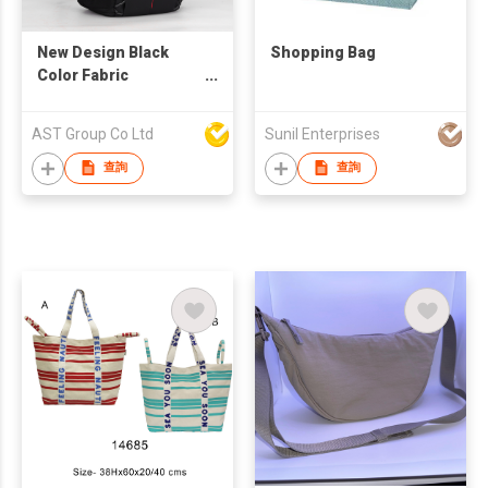
New Design Black
Shopping Bag
Color Fabric
Backpack
AST Group Co Ltd
Sunil Enterprises
查詢
查詢