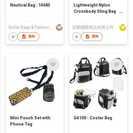
Nautical Bag : 14685
Lightweight Nylon
Crossbody Sling Bag
(Beige)
Richie Bags & Fashions Pvt Ltd
浩榮國際商品有限公司
查詢
查詢
Mini Pouch Set with
G4100 - Cooler Bag
Phone Tag