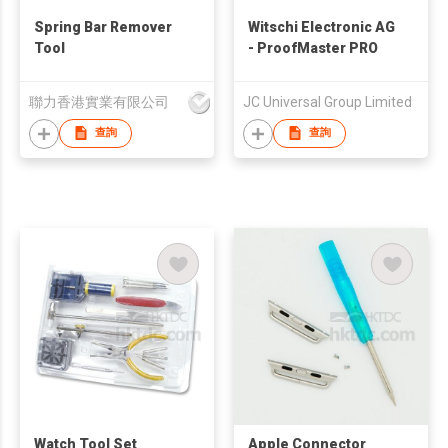
Spring Bar Remover
Witschi Electronic AG
Tool
- ProofMaster PRO
聯力香港實業有限公司
JC Universal Group Limited
查詢
查詢
Watch Tool Set
Apple Connector