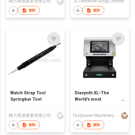
聯力香港實業有限公司
JC Universal Group Limited
查詢
查詢
Watch Strap Tool
Diasynth XL-The
Springbar Tool
World's most
advanced device for
Synthetic Diamonds
聯力香港實業有限公司
Firstpower Machinery Limited
and Simulants
Detection
查詢
查詢