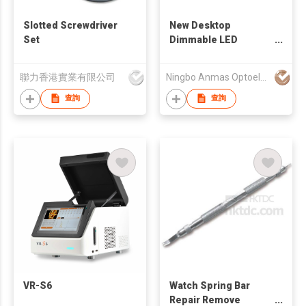
Slotted Screwdriver
New Desktop
Set
Dimmable LED
Magnifying Lamp
Magnifying Glass with
聯力香港實業有限公司
Ningbo Anmas Optoelectronic Co., Ltd
Light
查詢
查詢
VR-S6
Watch Spring Bar
Repair Remove