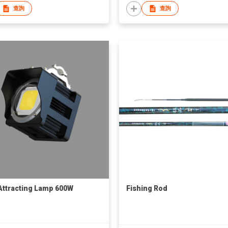
查詢
查詢
Attracting Lamp 600W
Fishing Rod