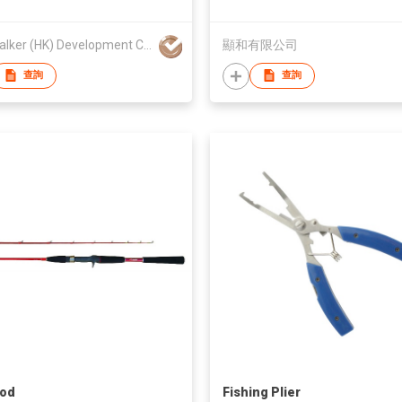
Free Talker (HK) Development Company Limited
顯和有限公司
查詢
查詢
Rod
Fishing Plier