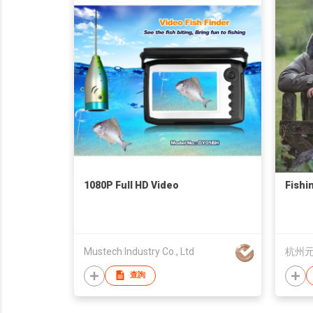
1080P Full HD Video
Fishi
Mustech Industry Co., Ltd
杭州
查詢