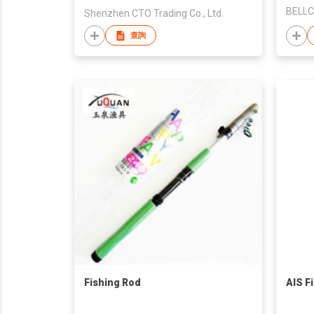
BELLC
Shenzhen CTO Trading Co., Ltd.
查詢
Fishing Rod
AIS F