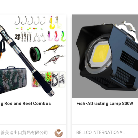
ng Rod and Reel Combos
Fish-Attracting Lamp 800W
嘉善美進出口貿易有限公司
BELLCO INTERNATIONAL