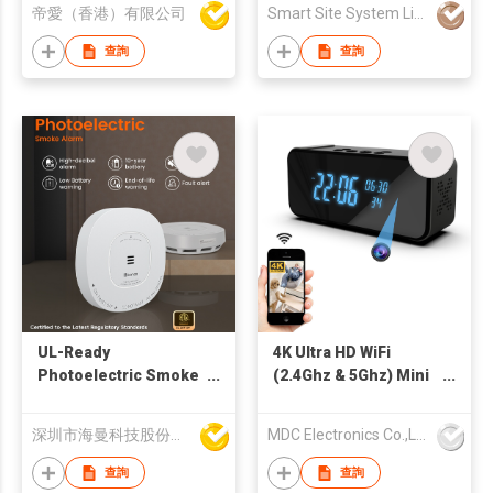
帝愛（香港）有限公司
Smart Site System Limited
查詢
查詢
UL-Ready
4K Ultra HD WiFi
Photoelectric Smoke
(2.4Ghz & 5Ghz) Mini
Alarm HM-638PHS
Spy Clock Hidden
Camera with Night
深圳市海曼科技股份有限公司
MDC Electronics Co.,Limited
Vision
查詢
查詢