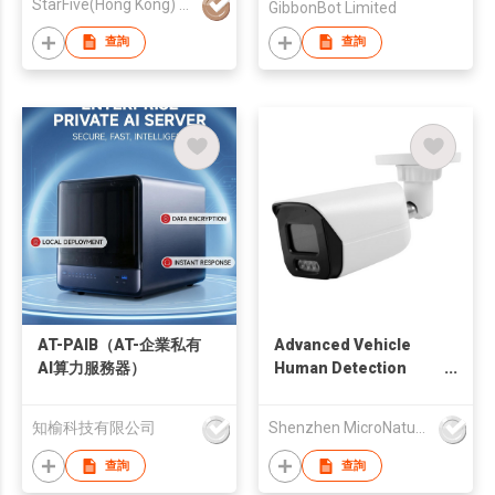
StarFive(Hong Kong) Limited
GibbonBot Limited
查詢
查詢
AT-PAIB（AT-企業私有
Advanced Vehicle
AI算力服務器）
Human Detection
Algorithms and Image
Processing IP67 500W
知榆科技有限公司
Shenzhen MicroNature Innovation Technology Co Ltd
HD Pixel AI Security
Vision Sensor
查詢
查詢