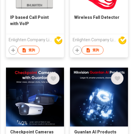
IP based Call Point
Wireless Fall Detector
with VoIP
Enlighten Company Limited
Enlighten Company Limited
查詢
查詢
Checkpoint Cameras
Guanlan AI Products