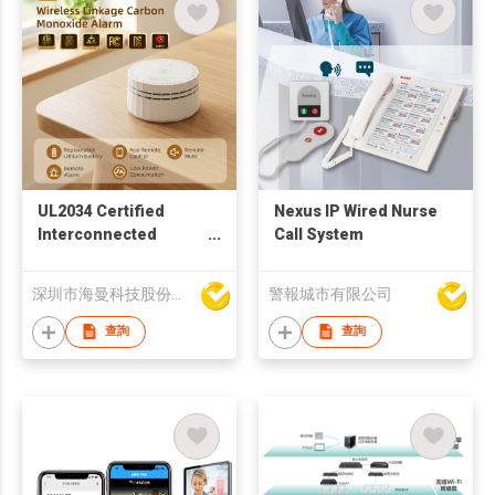
UL2034 Certified
Nexus IP Wired Nurse
Interconnected
Call System
Carbon Monoxide
Alarm 915MHz
深圳市海曼科技股份有限公司
警報城市有限公司
Wireless Linkage for
Whole House
查詢
查詢
Protection