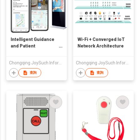
Intelligent Guidance
Wi-Fi + Converged IoT
and Patient
Network Architecture
Companion System
Chongqing JoySuch Information Technology Co.,Ltd.
Chongqing JoySuch Information Technology Co.,Ltd.
查詢
查詢