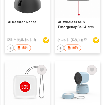
AI Desktop Robot
4G Wireless SOS
Emergency Call Alarm
Gateway with Two-
Way Voice Intercom,
深圳市茂得林科技有限公司
小未科技 (珠海) 有限公司
Pull Cord & Panic
Button for Elderly
查詢
查詢
Care, Home, Hospital
& Nursing Home