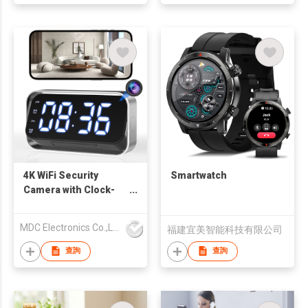
4K WiFi Security
Smartwatch
Camera with Clock-
Style Enclosure
MDC Electronics Co.,Limited
福建宜美智能科技有限公司
查詢
查詢