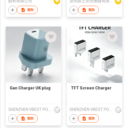
顯和有限公司
深圳路之音供應鏈有限公司
查詢
查詢
Gan Charger UK plug
TFT Screen Charger
SHENZHEN VBEST POWER TECHNOLOGY CO.LIMITED
SHENZHEN VBEST POWER TECHNOLOGY CO.LIMITED
查詢
查詢