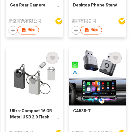
Gen Rear Camera
Desktop Phone Stand
Replacement for
Refurb Market
新空實業有限公司
顯和有限公司
查詢
查詢
Ultra-Compact 16 GB
CA530-T
Metal USB 2.0 Flash
Drive w/ Keychain