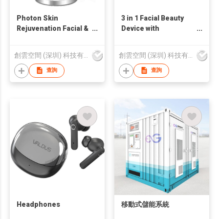
Photon Skin
3 in 1 Facial Beauty
Rejuvenation Facial &
Device with
Neck Beauty Device,
Red/Blue/Purple
Anti-Aging Facial
Light Therapy, Sonic
創雲空間 (深圳) 科技有限公司
創雲空間 (深圳) 科技有限公司
Massager with LED
Vibration & Hot
Light Therapy, Sonic
Compression
查詢
查詢
Infusion, Hot
Compress
Headphones
移動式儲能系統