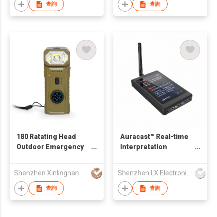
查詢
查詢
180 Ratating Head
Auracast™ Real-time
Outdoor Emergency
Interpretation
Radio AM FM Solar
Broadcasting System
Dynamo Hand Crank
Meeting Tour Guide
Shenzhen Xinlingnan Electronic Technology Co., Ltd
Shenzhen LX Electronics Company Limited
Portable Radio With
Flashlight Magnetic
查詢
查詢