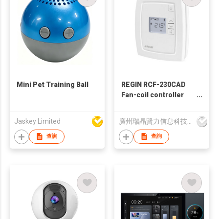
Mini Pet Training Ball
REGIN RCF-230CAD
Fan-coil controller
with 0...10 V control
signal
Jaskey Limited
廣州瑞晶賢力信息科技有限公司
查詢
查詢