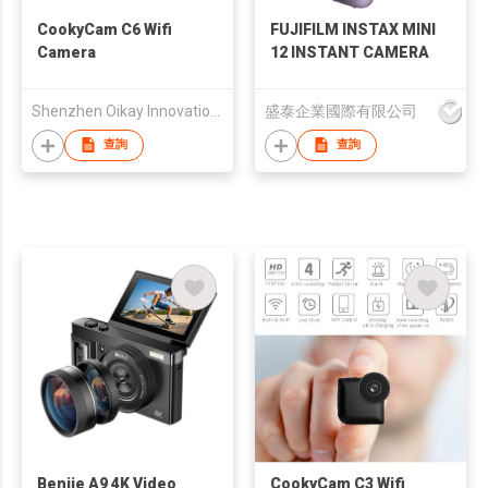
CookyCam C6 Wifi
FUJIFILM INSTAX MINI
Camera
12 INSTANT CAMERA
Shenzhen Oikay Innovation Technology Co., Limited
盛泰企業國際有限公司
查詢
查詢
Benjie A9 4K Video
CookyCam C3 Wifi