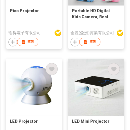
Pico Projector
Portable HD Digital
Kids Camera, Best
Kids Camera Toddler
Toys Gifts for 3 4 5 6 7
瑜得電子有限公司
金豐(亞洲)實業有限公司
8 9 Year Old Boys and
Girls, Kids Selfie
查詢
查詢
Camera HD Digital
Video Cameras for
Toddler
LED Projector
LED Mini Projector