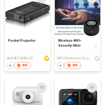
Pocket Projector
Wireless-WiFi-
Security-Mini-
Camera, Real 1080P
Full HD with Night
瑜得電子有限公司
MDC Electronics Co.,Limited
Vision and Motion
Detection Recording,
查詢
查詢
2-IN-1 Real-time
Monitoring for
Home/Office, Work
with IOS&Android
APP(Support 2.4G
and 5G)