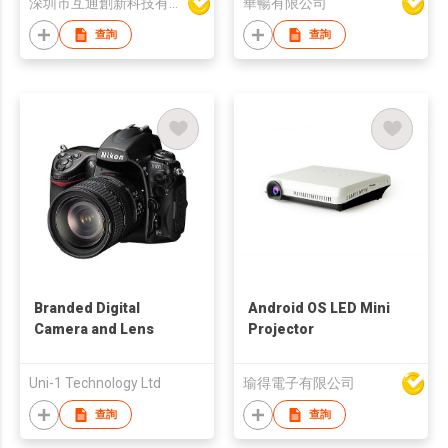
深圳市互通創新科技有限公司
華暢有限公司
32GB Card,48MP
Portable Compact
查詢
查詢
Point and Shoot
Digital Camera for
Teens Adult Beginner
with 16X Zoom
Branded Digital
Android OS LED Mini
Camera and Lens
Projector
Uni-1 Technology Ltd
瑜得電子有限公司
查詢
查詢