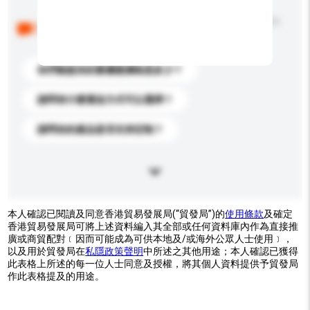
以下是其他買家提出的常見問題。點擊以將它們添加到
你的查詢訊息中。
你們能提供的最優惠價格是多少？
請問有什麼運送方式可以選擇？
請問你的產品是否支持定制？
本人確認已閱讀及同意香港貿易發展局(“貿發局”)的
使用條款
及確定
香港貿易發展局可將上述資料編入其全部或任何資料庫內作為直接推
廣或商貿配對﹝因而可能成為可供本地及/或海外公眾人士使用﹞，
以及用於貿發局在
私隱政策聲明
中所述之其他用途；本人確認已獲得
此表格上所述的每一位人士同意及授權，將其個人資料提供予貿發局
作此表格提及的用途。