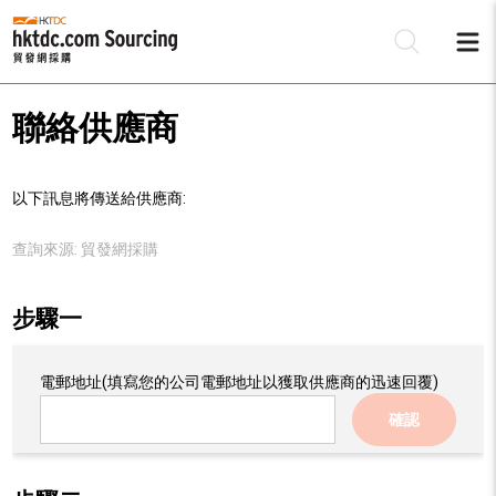
聯絡供應商
以下訊息將傳送給供應商:
查詢來源:
貿發網採購
步驟一
電郵地址
(填寫您的公司電郵地址以獲取供應商的迅速回覆)
確認