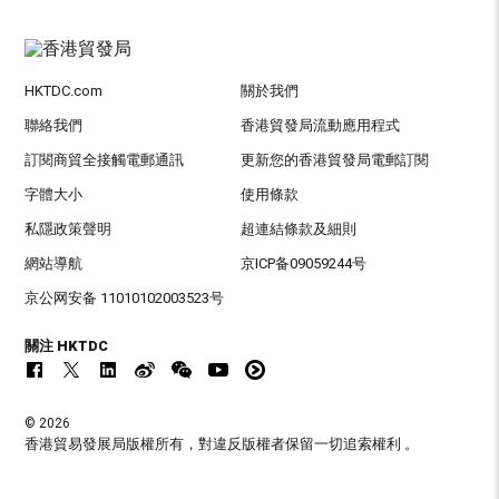
HKTDC.com
關於我們
聯絡我們
香港貿發局流動應用程式
訂閱商貿全接觸電郵通訊
更新您的香港貿發局電郵訂閱
字體大小
使用條款
私隱政策聲明
超連結條款及細則
網站導航
京ICP备09059244号
京公网安备 11010102003523号
關注 HKTDC
© 2026
香港貿易發展局版權所有，對違反版權者保留一切追索權利 。