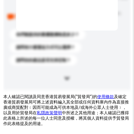
以下是其他買家提出的常見問題。點擊以將它們添加到
你的查詢訊息中。
你們能提供的最優惠價格是多少？
請問有什麼運送方式可以選擇？
請問你的產品是否支持定制？
本人確認已閱讀及同意香港貿易發展局(“貿發局”)的
使用條款
及確定
香港貿易發展局可將上述資料編入其全部或任何資料庫內作為直接推
廣或商貿配對﹝因而可能成為可供本地及/或海外公眾人士使用﹞，
以及用於貿發局在
私隱政策聲明
中所述之其他用途；本人確認已獲得
此表格上所述的每一位人士同意及授權，將其個人資料提供予貿發局
作此表格提及的用途。