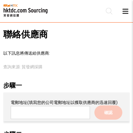
聯絡供應商
以下訊息將傳送給供應商:
查詢來源:
貿發網採購
步驟一
電郵地址
(填寫您的公司電郵地址以獲取供應商的迅速回覆)
確認