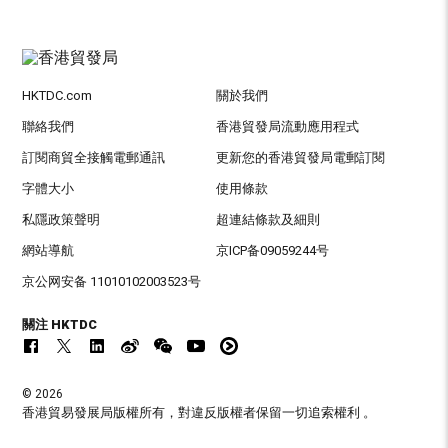
HKTDC.com
關於我們
聯絡我們
香港貿發局流動應用程式
訂閱商貿全接觸電郵通訊
更新您的香港貿發局電郵訂閱
字體大小
使用條款
私隱政策聲明
超連結條款及細則
網站導航
京ICP备09059244号
京公网安备 11010102003523号
關注 HKTDC
© 2026
香港貿易發展局版權所有，對違反版權者保留一切追索權利 。