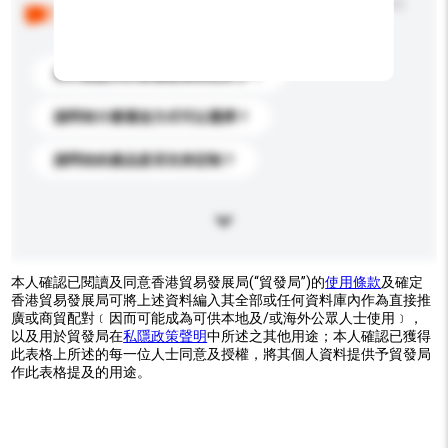
以下是其他買家提出的常見問題。點擊以將它們添加到
你的查詢訊息中。
你們能提供的最優惠價格是多少？
請問有什麼運送方式可以選擇？
請問你的產品是否支持定制？
本人確認已閱讀及同意香港貿易發展局(“貿發局”)的
使用條款
及確定
香港貿易發展局可將上述資料編入其全部或任何資料庫內作為直接推
廣或商貿配對﹝因而可能成為可供本地及/或海外公眾人士使用﹞，
以及用於貿發局在
私隱政策聲明
中所述之其他用途；本人確認已獲得
此表格上所述的每一位人士同意及授權，將其個人資料提供予貿發局
作此表格提及的用途。