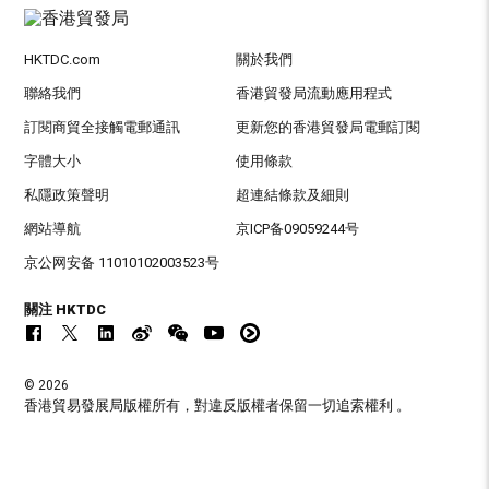
HKTDC.com
關於我們
聯絡我們
香港貿發局流動應用程式
訂閱商貿全接觸電郵通訊
更新您的香港貿發局電郵訂閱
字體大小
使用條款
私隱政策聲明
超連結條款及細則
網站導航
京ICP备09059244号
京公网安备 11010102003523号
關注 HKTDC
© 2026
香港貿易發展局版權所有，對違反版權者保留一切追索權利 。