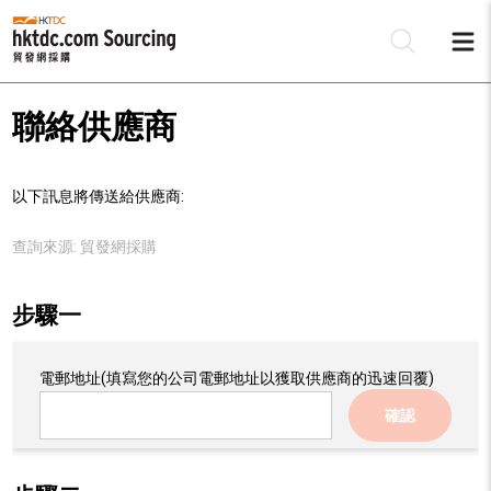
聯絡供應商
以下訊息將傳送給供應商:
查詢來源:
貿發網採購
步驟一
電郵地址
(填寫您的公司電郵地址以獲取供應商的迅速回覆)
確認