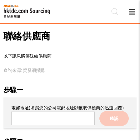
聯絡供應商
以下訊息將傳送給供應商:
查詢來源:
貿發網採購
步驟一
電郵地址
(填寫您的公司電郵地址以獲取供應商的迅速回覆)
確認