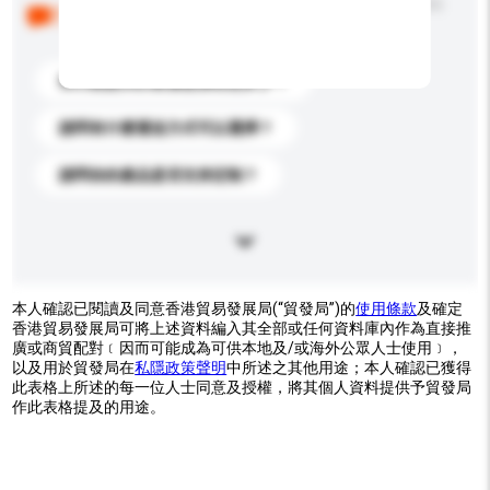
以下是其他買家提出的常見問題。點擊以將它們添加到
你的查詢訊息中。
你們能提供的最優惠價格是多少？
請問有什麼運送方式可以選擇？
請問你的產品是否支持定制？
本人確認已閱讀及同意香港貿易發展局(“貿發局”)的
使用條款
及確定
香港貿易發展局可將上述資料編入其全部或任何資料庫內作為直接推
廣或商貿配對﹝因而可能成為可供本地及/或海外公眾人士使用﹞，
以及用於貿發局在
私隱政策聲明
中所述之其他用途；本人確認已獲得
此表格上所述的每一位人士同意及授權，將其個人資料提供予貿發局
作此表格提及的用途。