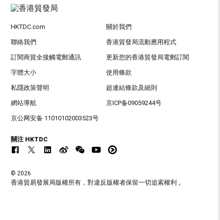
HKTDC.com
關於我們
聯絡我們
香港貿發局流動應用程式
訂閱商貿全接觸電郵通訊
更新您的香港貿發局電郵訂閱
字體大小
使用條款
私隱政策聲明
超連結條款及細則
網站導航
京ICP备09059244号
京公网安备 11010102003523号
關注 HKTDC
© 2026
香港貿易發展局版權所有，對違反版權者保留一切追索權利 。