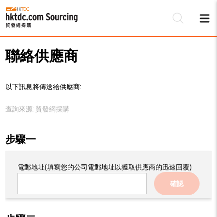
聯絡供應商
以下訊息將傳送給供應商:
查詢來源:
貿發網採購
步驟一
電郵地址
(填寫您的公司電郵地址以獲取供應商的迅速回覆)
確認