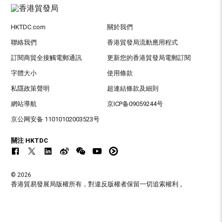
HKTDC.com
關於我們
聯絡我們
香港貿發局流動應用程式
訂閱商貿全接觸電郵通訊
更新您的香港貿發局電郵訂閱
字體大小
使用條款
私隱政策聲明
超連結條款及細則
網站導航
京ICP备09059244号
京公网安备 11010102003523号
關注 HKTDC
© 2026
香港貿易發展局版權所有，對違反版權者保留一切追索權利 。