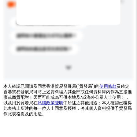
以下是其他買家提出的常見問題。點擊以將它們添加到
你的查詢訊息中。
你們能提供的最優惠價格是多少？
請問有什麼運送方式可以選擇？
請問你的產品是否支持定制？
本人確認已閱讀及同意香港貿易發展局(“貿發局”)的
使用條款
及確定
香港貿易發展局可將上述資料編入其全部或任何資料庫內作為直接推
廣或商貿配對﹝因而可能成為可供本地及/或海外公眾人士使用﹞，
以及用於貿發局在
私隱政策聲明
中所述之其他用途；本人確認已獲得
此表格上所述的每一位人士同意及授權，將其個人資料提供予貿發局
作此表格提及的用途。