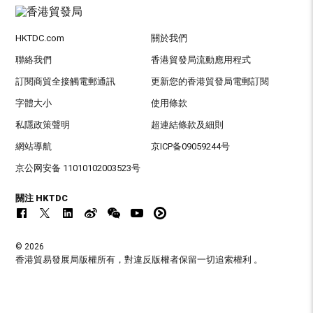
HKTDC.com
關於我們
聯絡我們
香港貿發局流動應用程式
訂閱商貿全接觸電郵通訊
更新您的香港貿發局電郵訂閱
字體大小
使用條款
私隱政策聲明
超連結條款及細則
網站導航
京ICP备09059244号
京公网安备 11010102003523号
關注 HKTDC
© 2026
香港貿易發展局版權所有，對違反版權者保留一切追索權利 。