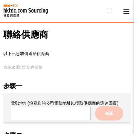
聯絡供應商
以下訊息將傳送給供應商:
查詢來源:
貿發網採購
步驟一
電郵地址
(填寫您的公司電郵地址以獲取供應商的迅速回覆)
確認