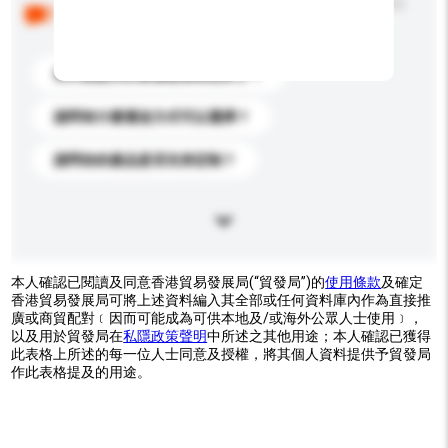
以下是其他買家提出的常見問題。點擊以將它們添加到
你的查詢訊息中。
你們能提供的最優惠價格是多少？
請問有什麼運送方式可以選擇？
請問你的產品是否支持定制？
本人確認已閱讀及同意香港貿易發展局(“貿發局”)的
使用條款
及確定
香港貿易發展局可將上述資料編入其全部或任何資料庫內作為直接推
廣或商貿配對﹝因而可能成為可供本地及/或海外公眾人士使用﹞，
以及用於貿發局在
私隱政策聲明
中所述之其他用途；本人確認已獲得
此表格上所述的每一位人士同意及授權，將其個人資料提供予貿發局
作此表格提及的用途。