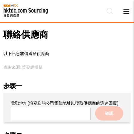
聯絡供應商
以下訊息將傳送給供應商:
查詢來源:
貿發網採購
步驟一
電郵地址
(填寫您的公司電郵地址以獲取供應商的迅速回覆)
確認