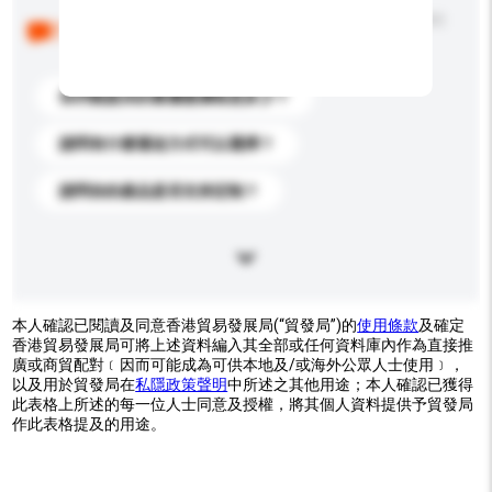
以下是其他買家提出的常見問題。點擊以將它們添加到
你的查詢訊息中。
你們能提供的最優惠價格是多少？
請問有什麼運送方式可以選擇？
請問你的產品是否支持定制？
本人確認已閱讀及同意香港貿易發展局(“貿發局”)的
使用條款
及確定
香港貿易發展局可將上述資料編入其全部或任何資料庫內作為直接推
廣或商貿配對﹝因而可能成為可供本地及/或海外公眾人士使用﹞，
以及用於貿發局在
私隱政策聲明
中所述之其他用途；本人確認已獲得
此表格上所述的每一位人士同意及授權，將其個人資料提供予貿發局
作此表格提及的用途。