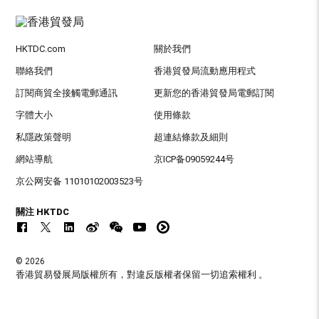
HKTDC.com
關於我們
聯絡我們
香港貿發局流動應用程式
訂閱商貿全接觸電郵通訊
更新您的香港貿發局電郵訂閱
字體大小
使用條款
私隱政策聲明
超連結條款及細則
網站導航
京ICP备09059244号
京公网安备 11010102003523号
關注 HKTDC
© 2026
香港貿易發展局版權所有，對違反版權者保留一切追索權利 。