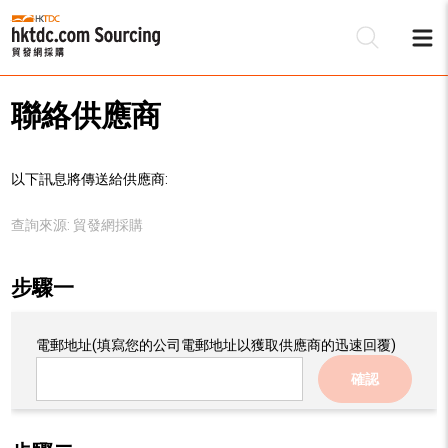
聯絡供應商
以下訊息將傳送給供應商:
查詢來源:
貿發網採購
步驟一
電郵地址
(填寫您的公司電郵地址以獲取供應商的迅速回覆)
確認