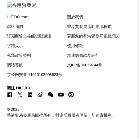
HKTDC.com
關於我們
聯絡我們
香港貿發局流動應用程式
訂閱商貿全接觸電郵通訊
更新您的香港貿發局電郵訂閱
字體大小
使用條款
私隱政策聲明
超連結條款及細則
網站導航
京ICP备09059244号
京公网安备 11010102003523号
關注 HKTDC
© 2026
香港貿易發展局版權所有，對違反版權者保留一切追索權利 。