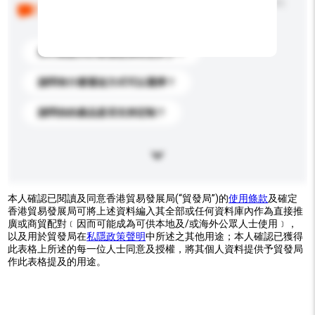
以下是其他買家提出的常見問題。點擊以將它們添加到
你的查詢訊息中。
你們能提供的最優惠價格是多少？
請問有什麼運送方式可以選擇？
請問你的產品是否支持定制？
本人確認已閱讀及同意香港貿易發展局(“貿發局”)的
使用條款
及確定
香港貿易發展局可將上述資料編入其全部或任何資料庫內作為直接推
廣或商貿配對﹝因而可能成為可供本地及/或海外公眾人士使用﹞，
以及用於貿發局在
私隱政策聲明
中所述之其他用途；本人確認已獲得
此表格上所述的每一位人士同意及授權，將其個人資料提供予貿發局
作此表格提及的用途。