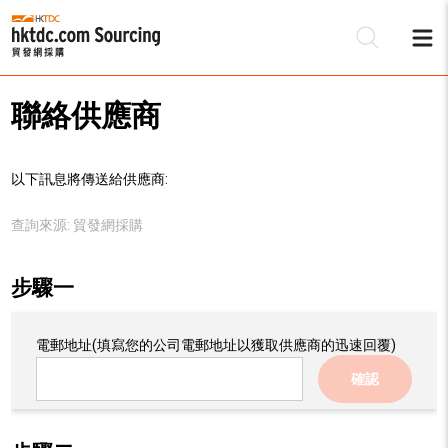
聯絡供應商
以下訊息將傳送給供應商:
查詢來源:
貿發網採購
步驟一
電郵地址
(填寫您的公司電郵地址以獲取供應商的迅速回覆)
確認