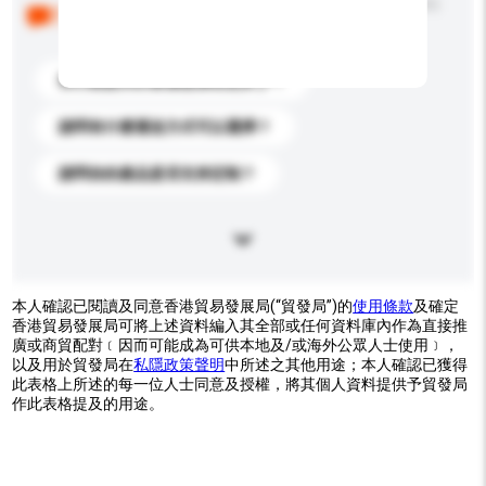
以下是其他買家提出的常見問題。點擊以將它們添加到
你的查詢訊息中。
你們能提供的最優惠價格是多少？
請問有什麼運送方式可以選擇？
請問你的產品是否支持定制？
本人確認已閱讀及同意香港貿易發展局(“貿發局”)的
使用條款
及確定
香港貿易發展局可將上述資料編入其全部或任何資料庫內作為直接推
廣或商貿配對﹝因而可能成為可供本地及/或海外公眾人士使用﹞，
以及用於貿發局在
私隱政策聲明
中所述之其他用途；本人確認已獲得
此表格上所述的每一位人士同意及授權，將其個人資料提供予貿發局
作此表格提及的用途。