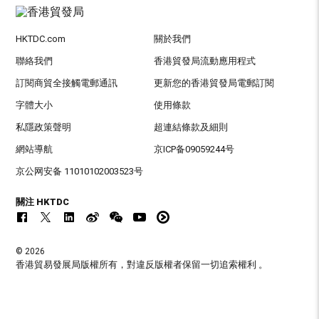
HKTDC.com
關於我們
聯絡我們
香港貿發局流動應用程式
訂閱商貿全接觸電郵通訊
更新您的香港貿發局電郵訂閱
字體大小
使用條款
私隱政策聲明
超連結條款及細則
網站導航
京ICP备09059244号
京公网安备 11010102003523号
關注 HKTDC
© 2026
香港貿易發展局版權所有，對違反版權者保留一切追索權利 。