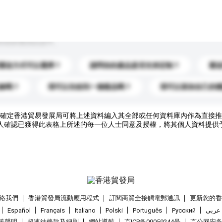
到你的查詢訊息中。
運送方式可以選擇？
請問你的產品是否支持定制？
運
錄嗎？
我可以先收到一個樣品嗎？
我可以添加自己的
確定香港貿易發展局可將上述資料編入其全部或任何資料庫內作為直接推
人確認已獲得此表格上所述的每一位人士同意及授權，將其個人資料提供
絡我們
香港貿發局流動應用程式
訂閱商貿全接觸電郵通訊
更新您的
Español
Français
Italiano
Polski
Português
Pусский
عربى
策聲明
超連結條款及細則
網站導航
京ICP备09059244号
京公网安备 1