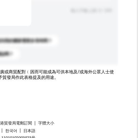
輸入字數上限: 0 / 500
送到我的國家需要多長時間？
標誌嗎？
廣或商貿配對﹝因而可能成為可供本地及/或海外公眾人士使
予貿發局作此表格提及的用途。
香港貿發局電郵訂閱
字體大小
한국어
日本語
1010102003523号