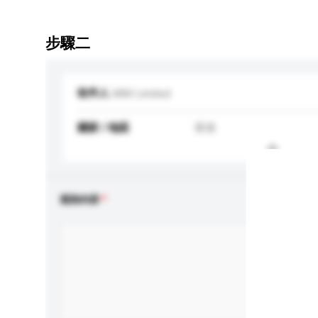
步驟二
收件人
MM Limited
國家 / 地區
香港
查詢內容