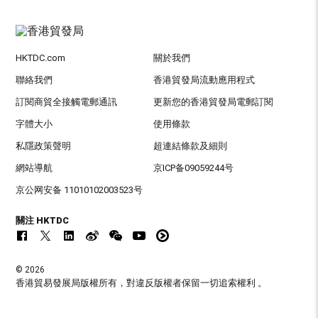
HKTDC.com
關於我們
聯絡我們
香港貿發局流動應用程式
訂閱商貿全接觸電郵通訊
更新您的香港貿發局電郵訂閱
字體大小
使用條款
私隱政策聲明
超連結條款及細則
網站導航
京ICP备09059244号
京公网安备 11010102003523号
關注 HKTDC
© 2026
香港貿易發展局版權所有，對違反版權者保留一切追索權利 。