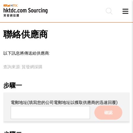
聯絡供應商
以下訊息將傳送給供應商:
查詢來源:
貿發網採購
步驟一
電郵地址
(填寫您的公司電郵地址以獲取供應商的迅速回覆)
確認