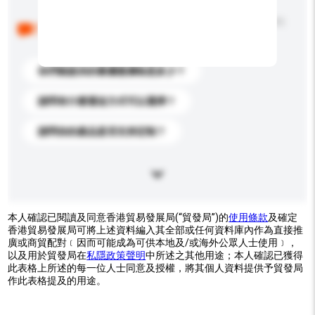
以下是其他買家提出的常見問題。點擊以將它們添加到
你的查詢訊息中。
你們能提供的最優惠價格是多少？
請問有什麼運送方式可以選擇？
請問你的產品是否支持定制？
本人確認已閱讀及同意香港貿易發展局(“貿發局”)的
使用條款
及確定
香港貿易發展局可將上述資料編入其全部或任何資料庫內作為直接推
廣或商貿配對﹝因而可能成為可供本地及/或海外公眾人士使用﹞，
以及用於貿發局在
私隱政策聲明
中所述之其他用途；本人確認已獲得
此表格上所述的每一位人士同意及授權，將其個人資料提供予貿發局
作此表格提及的用途。