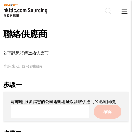
聯絡供應商
以下訊息將傳送給供應商:
查詢來源:
貿發網採購
步驟一
電郵地址
(填寫您的公司電郵地址以獲取供應商的迅速回覆)
確認