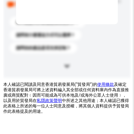
以下是其他買家提出的常見問題。點擊以將它們添加到
你的查詢訊息中。
你們能提供的最優惠價格是多少？
請問有什麼運送方式可以選擇？
請問你的產品是否支持定制？
本人確認已閱讀及同意香港貿易發展局(“貿發局”)的
使用條款
及確定
香港貿易發展局可將上述資料編入其全部或任何資料庫內作為直接推
廣或商貿配對﹝因而可能成為可供本地及/或海外公眾人士使用﹞，
以及用於貿發局在
私隱政策聲明
中所述之其他用途；本人確認已獲得
此表格上所述的每一位人士同意及授權，將其個人資料提供予貿發局
作此表格提及的用途。