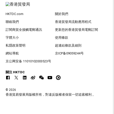
HKTDC.com
關於我們
聯絡我們
香港貿發局流動應用程式
訂閱商貿全接觸電郵通訊
更新您的香港貿發局電郵訂閱
字體大小
使用條款
私隱政策聲明
超連結條款及細則
網站導航
京ICP备09059244号
京公网安备 11010102003523号
關注 HKTDC
© 2026
香港貿易發展局版權所有，對違反版權者保留一切追索權利 。