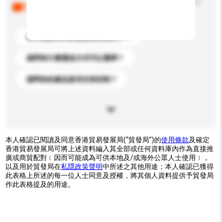
以下是其他買家提出的常見問題。點擊以將它們添加到
你的查詢訊息中。
你們能提供的最優惠價格是多少？
請問有什麼運送方式可以選擇？
請問你的產品是否支持定制？
本人確認已閱讀及同意香港貿易發展局(“貿發局”)的
使用條款
及確定
香港貿易發展局可將上述資料編入其全部或任何資料庫內作為直接推
廣或商貿配對﹝因而可能成為可供本地及/或海外公眾人士使用﹞，
以及用於貿發局在
私隱政策聲明
中所述之其他用途；本人確認已獲得
此表格上所述的每一位人士同意及授權，將其個人資料提供予貿發局
作此表格提及的用途。