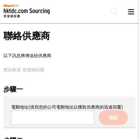
聯絡供應商
以下訊息將傳送給供應商:
查詢來源:
貿發網採購
步驟一
電郵地址
(填寫您的公司電郵地址以獲取供應商的迅速回覆)
確認