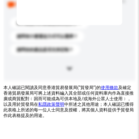
以下是其他買家提出的常見問題。點擊以將它們添加到
你的查詢訊息中。
你們能提供的最優惠價格是多少？
請問有什麼運送方式可以選擇？
請問你的產品是否支持定制？
本人確認已閱讀及同意香港貿易發展局(“貿發局”)的
使用條款
及確定
香港貿易發展局可將上述資料編入其全部或任何資料庫內作為直接推
廣或商貿配對﹝因而可能成為可供本地及/或海外公眾人士使用﹞，
以及用於貿發局在
私隱政策聲明
中所述之其他用途；本人確認已獲得
此表格上所述的每一位人士同意及授權，將其個人資料提供予貿發局
作此表格提及的用途。