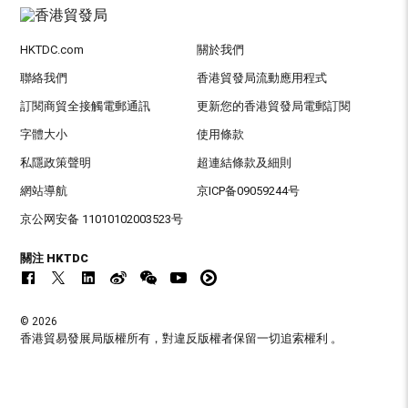
HKTDC.com
關於我們
聯絡我們
香港貿發局流動應用程式
訂閱商貿全接觸電郵通訊
更新您的香港貿發局電郵訂閱
字體大小
使用條款
私隱政策聲明
超連結條款及細則
網站導航
京ICP备09059244号
京公网安备 11010102003523号
關注 HKTDC
© 2026
香港貿易發展局版權所有，對違反版權者保留一切追索權利 。