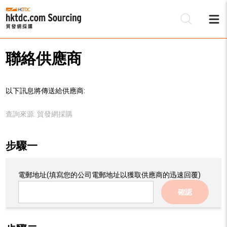
聯絡供應商
以下訊息將傳送給供應商:
查詢來源:
貿發網採購
步驟一
電郵地址
(填寫您的公司電郵地址以獲取供應商的迅速回覆)
確認