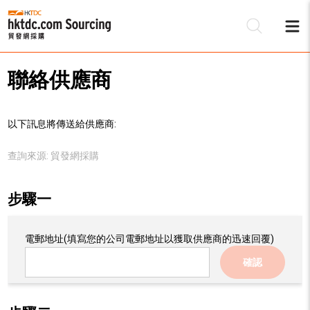
聯絡供應商
以下訊息將傳送給供應商:
查詢來源:
貿發網採購
步驟一
電郵地址
(填寫您的公司電郵地址以獲取供應商的迅速回覆)
確認