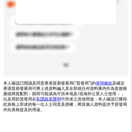
以下是其他買家提出的常見問題。點擊以將它們添加到
你的查詢訊息中。
你們能提供的最優惠價格是多少？
請問有什麼運送方式可以選擇？
請問你的產品是否支持定制？
本人確認已閱讀及同意香港貿易發展局(“貿發局”)的
使用條款
及確定
香港貿易發展局可將上述資料編入其全部或任何資料庫內作為直接推
廣或商貿配對﹝因而可能成為可供本地及/或海外公眾人士使用﹞，
以及用於貿發局在
私隱政策聲明
中所述之其他用途；本人確認已獲得
此表格上所述的每一位人士同意及授權，將其個人資料提供予貿發局
作此表格提及的用途。