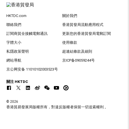
HKTDC.com
關於我們
聯絡我們
香港貿發局流動應用程式
訂閱商貿全接觸電郵通訊
更新您的香港貿發局電郵訂閱
字體大小
使用條款
私隱政策聲明
超連結條款及細則
網站導航
京ICP备09059244号
京公网安备 11010102003523号
關注 HKTDC
© 2026
香港貿易發展局版權所有，對違反版權者保留一切追索權利 。