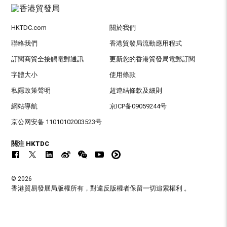
HKTDC.com
關於我們
聯絡我們
香港貿發局流動應用程式
訂閱商貿全接觸電郵通訊
更新您的香港貿發局電郵訂閱
字體大小
使用條款
私隱政策聲明
超連結條款及細則
網站導航
京ICP备09059244号
京公网安备 11010102003523号
關注 HKTDC
© 2026
香港貿易發展局版權所有，對違反版權者保留一切追索權利 。