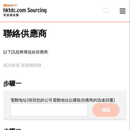
聯絡供應商
以下訊息將傳送給供應商:
查詢來源:
貿發網採購
步驟一
電郵地址
(填寫您的公司電郵地址以獲取供應商的迅速回覆)
確認