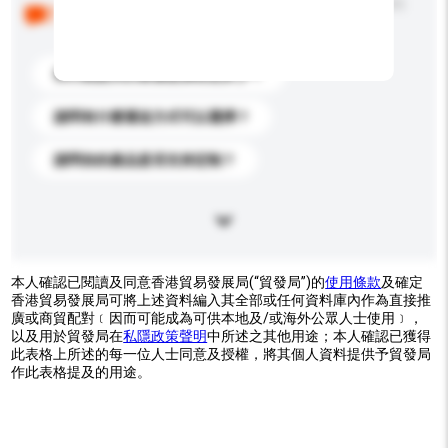
以下是其他買家提出的常見問題。點擊以將它們添加到
你的查詢訊息中。
你們能提供的最優惠價格是多少？
請問有什麼運送方式可以選擇？
請問你的產品是否支持定制？
本人確認已閱讀及同意香港貿易發展局(“貿發局”)的
使用條款
及確定
香港貿易發展局可將上述資料編入其全部或任何資料庫內作為直接推
廣或商貿配對﹝因而可能成為可供本地及/或海外公眾人士使用﹞，
以及用於貿發局在
私隱政策聲明
中所述之其他用途；本人確認已獲得
此表格上所述的每一位人士同意及授權，將其個人資料提供予貿發局
作此表格提及的用途。