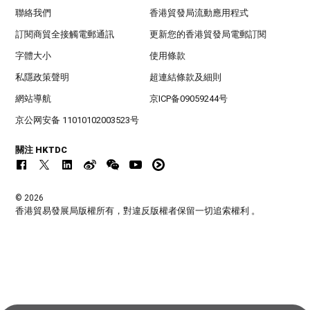
聯絡我們
香港貿發局流動應用程式
訂閱商貿全接觸電郵通訊
更新您的香港貿發局電郵訂閱
字體大小
使用條款
私隱政策聲明
超連結條款及細則
網站導航
京ICP备09059244号
京公网安备 11010102003523号
關注 HKTDC
© 2026
香港貿易發展局版權所有，對違反版權者保留一切追索權利 。