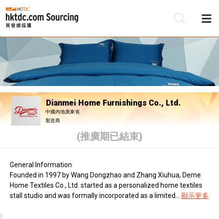
Dianmei Home Furnishings Co., Ltd.
中國內地廣東省
製造商
(推廣期已結束)
General Information
Founded in 1997 by Wang Dongzhao and Zhang Xiuhua, Deme
Home Textiles Co., Ltd. started as a personalized home textiles
stall studio and was formally incorporated as a limited...
顯示更多