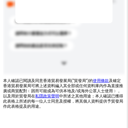
以下是其他買家提出的常見問題。點擊以將它們添加到
你的查詢訊息中。
你們能提供的最優惠價格是多少？
請問有什麼運送方式可以選擇？
請問你的產品是否支持定制？
本人確認已閱讀及同意香港貿易發展局(“貿發局”)的
使用條款
及確定
香港貿易發展局可將上述資料編入其全部或任何資料庫內作為直接推
廣或商貿配對﹝因而可能成為可供本地及/或海外公眾人士使用﹞，
以及用於貿發局在
私隱政策聲明
中所述之其他用途；本人確認已獲得
此表格上所述的每一位人士同意及授權，將其個人資料提供予貿發局
作此表格提及的用途。