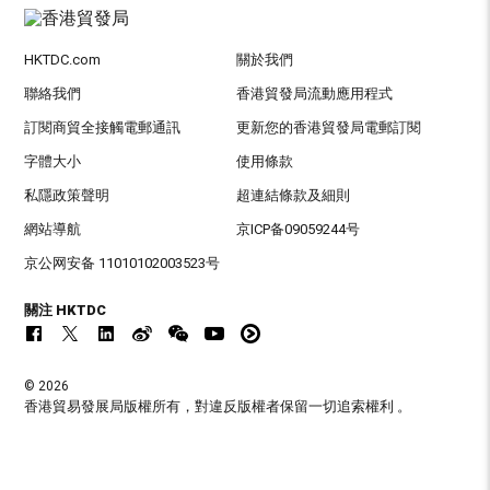
HKTDC.com
關於我們
聯絡我們
香港貿發局流動應用程式
訂閱商貿全接觸電郵通訊
更新您的香港貿發局電郵訂閱
字體大小
使用條款
私隱政策聲明
超連結條款及細則
網站導航
京ICP备09059244号
京公网安备 11010102003523号
關注 HKTDC
© 2026
香港貿易發展局版權所有，對違反版權者保留一切追索權利 。