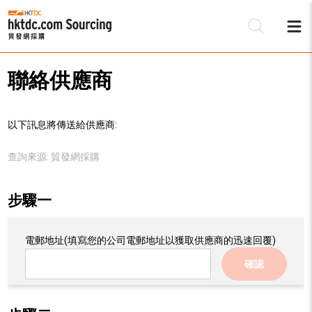
聯絡供應商
以下訊息將傳送給供應商:
查詢來源:
貿發網採購
步驟一
電郵地址
(填寫您的公司電郵地址以獲取供應商的迅速回覆)
確認