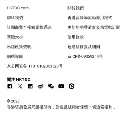
HKTDC.com
關於我們
聯絡我們
香港貿發局流動應用程式
訂閱商貿全接觸電郵通訊
更新您的香港貿發局電郵訂閱
字體大小
使用條款
私隱政策聲明
超連結條款及細則
網站導航
京ICP备09059244号
京公网安备 11010102003523号
關注 HKTDC
© 2026
香港貿易發展局版權所有，對違反版權者保留一切追索權利 。